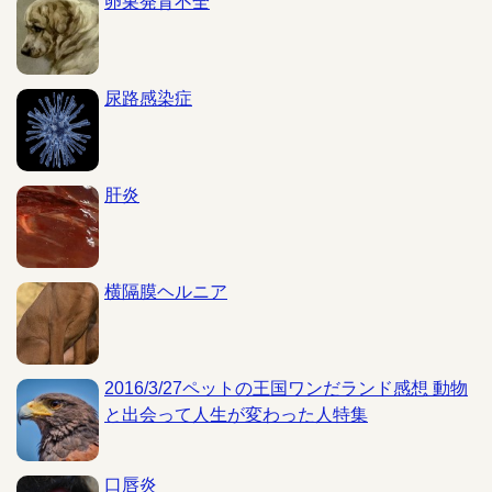
卵巣発育不全
尿路感染症
肝炎
横隔膜ヘルニア
2016/3/27ペットの王国ワンだランド感想 動物
と出会って人生が変わった人特集
口唇炎