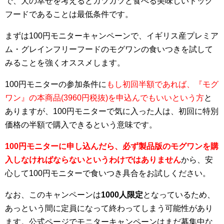
で、犬の幸せを考えるとガツガツと食べる美味しいドッグ
フードであることは最低条件です。
まずは100円モニターキャンペーンで、イギリス産プレミア
ム・グレインフリーフードのモグワンの食いつきを試して
みることを強くオススメします。
100円モニターの参加条件に
もし初回半額であれば、『モグ
ワン』の本商品(3960円税抜)を申込んでもいいという方
と
ありますが、100円モニターで気に入った人は、初回に特別
価格の半額で購入できるという意味です。
100円モニターに申し込んだら、必ず製品版のモグワンを購
入しなければならないというわけではありません
から、安
心して100円モニターで食いつき具合をお試しください。
なお、このキャンペーンは
1000人限定
となっているため、
あっという間に定員になって終わってしまう可能性があり
ます。公式ページでモニターキャンペーンはまだ募集中な