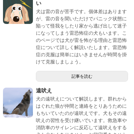
い
犬は雷の音が苦手です。個体差はあります
が、雷の音を聞いただけでパニック状態に
陥って怪我をしたり家から逃げ出して迷子
になってしまう雷恐怖症の犬もいます。こ
のページでは犬が雷を怖がる理由と雷恐怖
症について詳しく解説いたします。雷恐怖
症の克服は簡単にはいきませんが時間を掛
けて克服しましょう。
記事を読む
遠吠え
犬の遠吠えについて解説します。群れから
はぐれた狼が仲間と連絡をとりあうために
もちいていたのが遠吠えです。犬もその遠
吠えの習性を受け継いでいます。救急車や
消防車のサイレンに反応して遠吠えをする