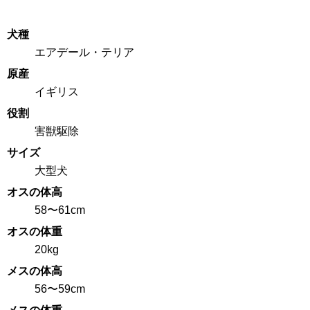
犬種
エアデール・テリア
原産
イギリス
役割
害獣駆除
サイズ
大型犬
オスの体高
58〜61cm
オスの体重
20kg
メスの体高
56〜59cm