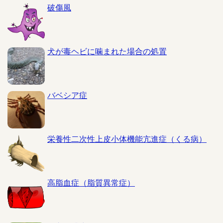
破傷風
犬が毒ヘビに噛まれた場合の処置
バベシア症
栄養性二次性上皮小体機能亢進症（くる病）
高脂血症（脂質異常症）