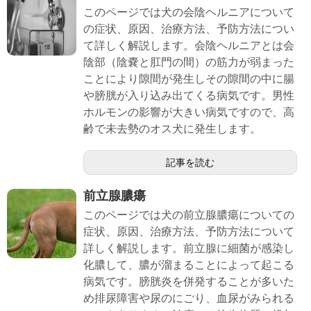
このページでは犬の会陰ヘルニアについて
の症状、原因、治療方法、予防方法につい
て詳しく解説します。会陰ヘルニアとは会
陰部（陰嚢と肛門の間）の筋力が弱まった
ことにより隙間が発生しその隙間の中に腸
や膀胱が入り込み出てくる病気です。男性
ホルモンの影響が大きい病気ですので、高
齢で未去勢のオス犬に発生します。
記事を読む
前立腺膿瘍
このページでは犬の前立腺膿瘍についての
症状、原因、治療方法、予防方法について
詳しく解説します。前立腺に細菌が感染し
化膿して、膿が溜まることによって起こる
病気です。膀胱炎を併発することが多いた
め排尿障害や尿のにごり、血尿がみられる