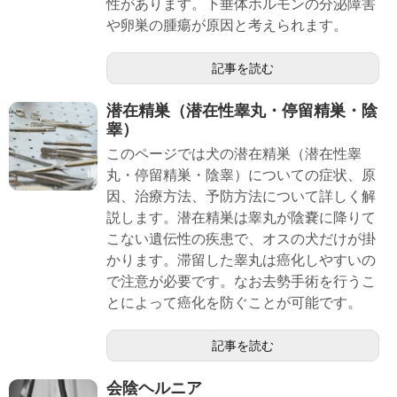
性があります。下垂体ホルモンの分泌障害
や卵巣の腫瘍が原因と考えられます。
記事を読む
潜在精巣（潜在性睾丸・停留精巣・陰
睾）
このページでは犬の潜在精巣（潜在性睾
丸・停留精巣・陰睾）についての症状、原
因、治療方法、予防方法について詳しく解
説します。潜在精巣は睾丸が陰嚢に降りて
こない遺伝性の疾患で、オスの犬だけが掛
かります。滞留した睾丸は癌化しやすいの
で注意が必要です。なお去勢手術を行うこ
とによって癌化を防ぐことが可能です。
記事を読む
会陰ヘルニア