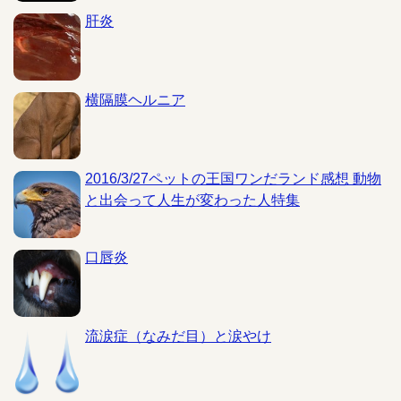
肝炎
横隔膜ヘルニア
2016/3/27ペットの王国ワンだランド感想 動物
と出会って人生が変わった人特集
口唇炎
流涙症（なみだ目）と涙やけ