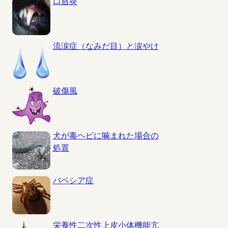
口唇炎
流涙症（なみだ目）と涙やけ
破傷風
犬が毒ヘビに噛まれた場合の
処置
バベシア症
栄養性二次性上皮小体機能亢