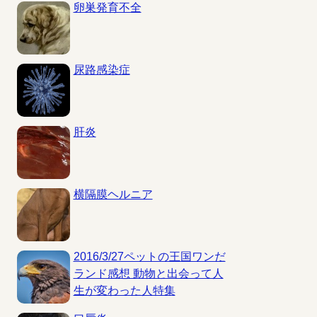
卵巣発育不全
尿路感染症
肝炎
横隔膜ヘルニア
2016/3/27ペットの王国ワンだ
ランド感想 動物と出会って人
生が変わった人特集