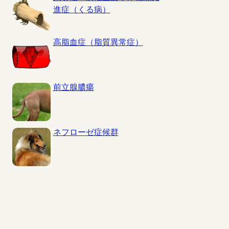
進症（くる病）
高脂血症（脂質異常症）
前立腺膿瘍
ネフローゼ症候群