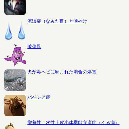
流涙症（なみだ目）と涙やけ
破傷風
犬が毒ヘビに噛まれた場合の処置
バベシア症
栄養性二次性上皮小体機能亢進症（くる病）