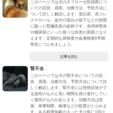
このページでは犬のネフローゼ症候群につ
いての症状、原因、治療方法、予防方法に
ついて詳しく解説します。蛋白尿、高コレ
ステロール、血中の蛋白の低下などの状態
に陥った腎臓疾患の総称です。糸球体腎炎
や糖尿病といった様々な疾患が原因となり
えます。定期的な尿検査や血液検査fr早期
発見につとめましょう。
記事を読む
腎不全
このページでは犬の腎不全についての症
状、原因、治療方法、予防方法について詳
しく解説します。腎不全には突然症状がで
る急性のものと長い期間を掛け進行してい
く慢性のものがあります。治療方法は投
薬、食事制限、輸液などの処置がとられま
す。ある程度年齢の入った犬は年に1回は