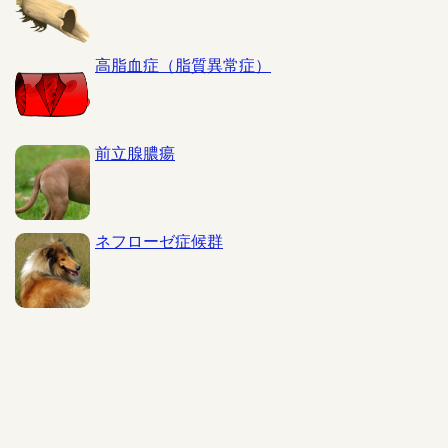
高脂血症（脂質異常症）
前立腺膿瘍
ネフローゼ症候群