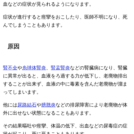
血などの症状が見られるようになります。
症状が進行すると痙攣をおこしたり、医師不明になり、死
んでしまうこともあります。
原因
腎不全
や
糸球体腎炎
、
腎盂腎炎
などの腎臓病になり、腎臓
に異常が出ると、血液をろ過する力が低下し、老廃物排出
することが出来ず、血液の中に毒素を含んだ老廃物が溜ま
ってしまいます。
他には
尿路結石
や
膀胱炎
などの排尿障害により老廃物が体
外に出せない状態になることもあります。
その結果嘔吐や痙攣、体温の低下、出血などの尿毒症の症
状が起こり、死に至ることもあります。