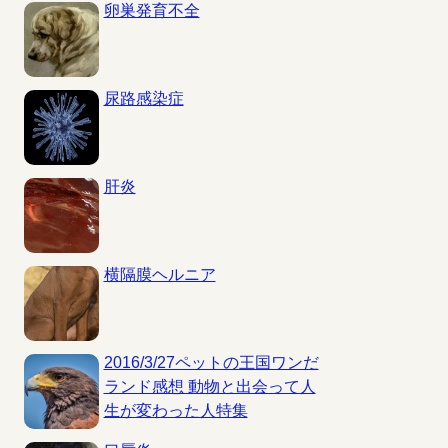
卵巣発育不全
尿路感染症
肝炎
横隔膜ヘルニア
2016/3/27ペットの王国ワンだ
ランド感想 動物と出会って人
生が変わった人特集