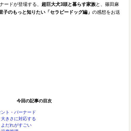
ーナードが登場する、
超巨大犬3頭と暮らす家族
と、篠田麻
里子のもっと知りたい「セラピードッグ編」
の感想をお送
今回の記事の目次
セント・バーナード
：大きさに対応する
：よだれがすごい