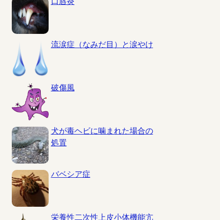
口唇炎
流涙症（なみだ目）と涙やけ
破傷風
犬が毒ヘビに噛まれた場合の
処置
バベシア症
栄養性二次性上皮小体機能亢