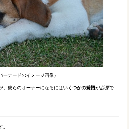
バーナードのイメージ画像）
が、彼らのオーナーになるには
いくつかの覚悟
が
必要
で
す。