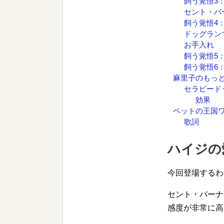
飼う覚悟3
セント・バ
飼う覚悟4
ドッグラン
お手入れ
飼う覚悟5
飼う覚悟6
麻里子のもっ
セラピード
効果
ペットの王国ワ
歌詞
ハイジの
今回登場するわ
セント・バーナ
感度が非常に高