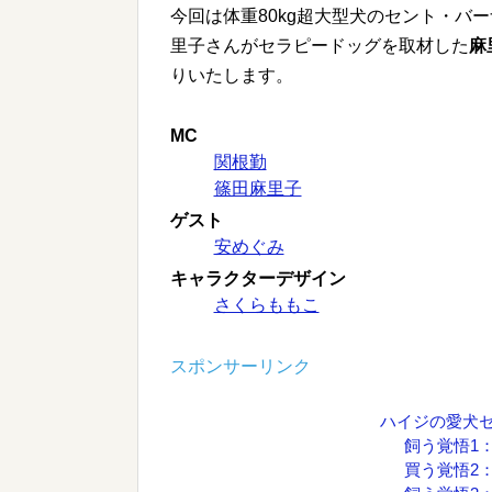
今回は体重80kg超大型犬のセント・バ
里子さんがセラピードッグを取材した
麻
りいたします。
MC
関根勤
篠田麻里子
ゲスト
安めぐみ
キャラクターデザイン
さくらももこ
スポンサーリンク
ハイジの愛犬
飼う覚悟1
買う覚悟2