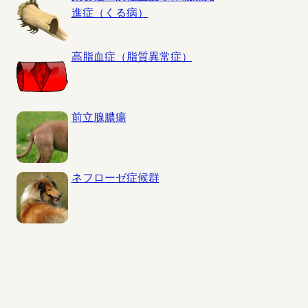
進症（くる病）
高脂血症（脂質異常症）
前立腺膿瘍
ネフローゼ症候群