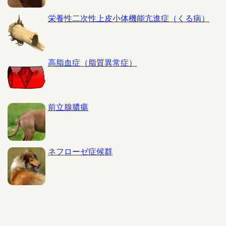
栄養性二次性上皮小体機能亢進症（くる病）
高脂血症（脂質異常症）
前立腺膿瘍
ネフローゼ症候群