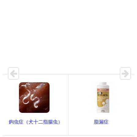
鉤虫症（犬十二指腸虫）
脂漏症