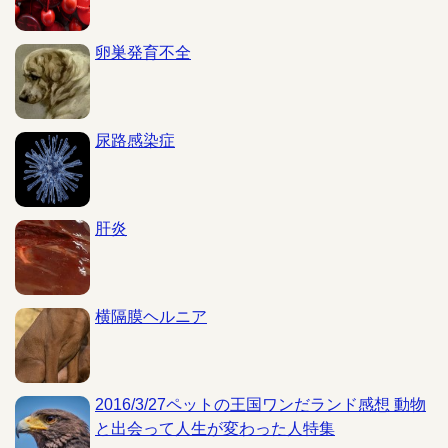
卵巣発育不全
尿路感染症
肝炎
横隔膜ヘルニア
2016/3/27ペットの王国ワンだランド感想 動物
と出会って人生が変わった人特集