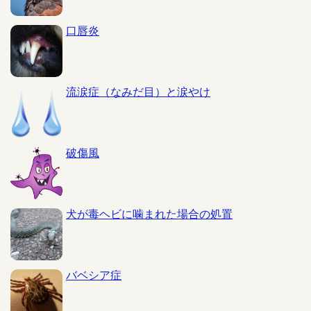
口唇炎
流涙症（なみだ目）と涙やけ
破傷風
犬が毒ヘビに噛まれた場合の処置
バベシア症