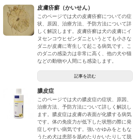
皮膚疥癬（かいせん）
このページでは犬の皮膚疥癬についての症
状、原因、治療方法、予防方法について詳
しく解説します。皮膚疥癬は犬の皮膚にイ
ヌセンコウヒゼンダニというとても小さな
ダニが皮膚に寄生して起こる病気です。こ
のダニの感染力は非常に高く、他の犬や猫
などの動物や人間にも感染します。
記事を読む
膿皮症
このページでは犬の膿皮症の症状、原因、
治療方法、予防方法について詳しく解説し
ます。膿皮症は皮膚の表面が化膿する病気
です。体の免疫力が低下した状態の際に発
症しやすい病気です。強いかゆみをともな
うため犬は患部を舐めたりかいたりして脱