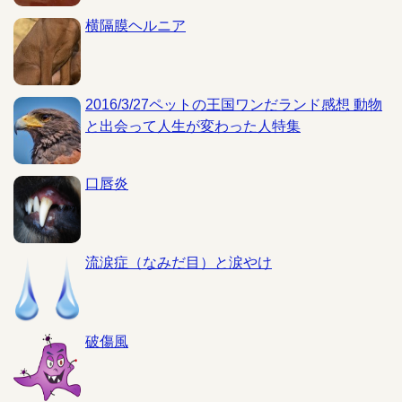
横隔膜ヘルニア
2016/3/27ペットの王国ワンだランド感想 動物
と出会って人生が変わった人特集
口唇炎
流涙症（なみだ目）と涙やけ
破傷風