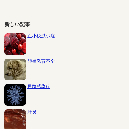
新しい記事
血小板減少症
卵巣発育不全
尿路感染症
肝炎