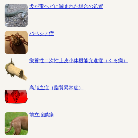
犬が毒ヘビに噛まれた場合の処置
バベシア症
栄養性二次性上皮小体機能亢進症（くる病）
高脂血症（脂質異常症）
前立腺膿瘍