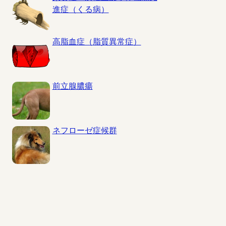
進症（くる病）
高脂血症（脂質異常症）
前立腺膿瘍
ネフローゼ症候群