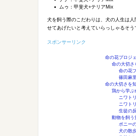
ムゥ：甲斐犬+テリアMix
犬を飼う際のこだわりは、犬の人生は人
せてあげたいと考えていらっしゃるそう
スポンサーリンク
命の花プロジ
命の大切さ
命の花
篠田麻
命の大切さを知
鶏から学ぶ
ニワト
ニワト
生徒の
動物を飼う
ポニー
犬の散