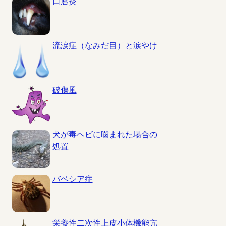
口唇炎
流涙症（なみだ目）と涙やけ
破傷風
犬が毒ヘビに噛まれた場合の
処置
バベシア症
栄養性二次性上皮小体機能亢