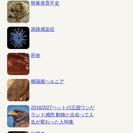
卵巣発育不全
尿路感染症
肝炎
横隔膜ヘルニア
2016/3/27ペットの王国ワンだ
ランド感想 動物と出会って人
生が変わった人特集