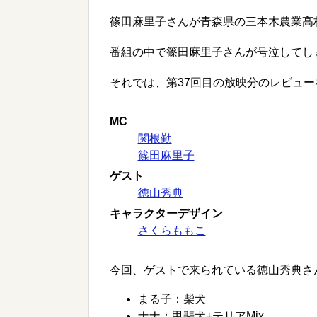
篠田麻里子さんが青森県の三本木農業高
番組の中で篠田麻里子さんが号泣してし
それでは、第37回目の放映分のレビュ
MC
関根勤
篠田麻里子
ゲスト
徳山秀典
キャラクターデザイン
さくらももこ
今回、ゲストで来られている徳山秀典さ
まる子：柴犬
ナナ：甲斐犬+テリアMix