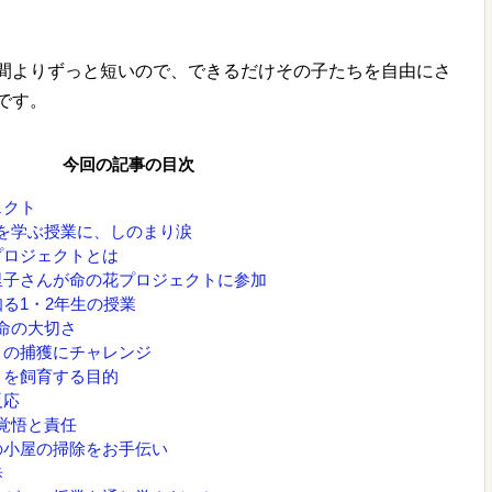
間よりずっと短いので、できるだけその子たちを自由にさ
です。
今回の記事の目次
ェクト
を学ぶ授業に、しのまり涙
プロジェクトとは
里子さんが命の花プロジェクトに参加
る1・2年生の授業
命の大切さ
リの捕獲にチャレンジ
リを飼育する目的
反応
覚悟と責任
の小屋の掃除をお手伝い
歩