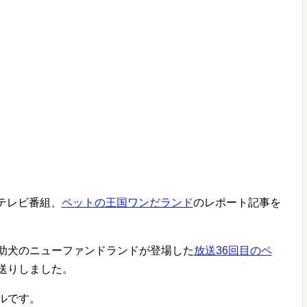
のテレビ番組、
ペットの王国ワンだランド
のレポート記事を
助犬のニューファンドランドが登場した
放送36回目のペ
送りしました。
ルです。