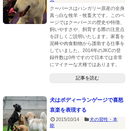
クーバースはハンガリー原産の全身
真っ白な牧羊・牧畜犬です。このペ
ージではクーバースの歴史や特徴、
飼いやすさや、飼育する際の注意点
を詳しくご説明いたします。家畜を
泥棒や肉食動物から護衛する仕事を
していました。2014年のJKCの登
録件数は0件ですので日本では非常
にマイナーな犬種ではあります。
記事を読む
犬はボディーランゲージで喜怒
哀楽を表現する
2015/10/14
犬の習性・本
能