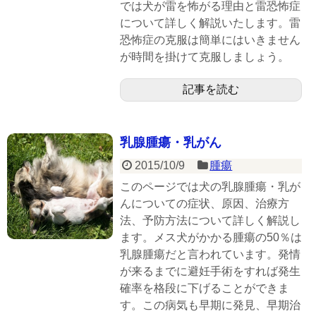
では犬が雷を怖がる理由と雷恐怖症
について詳しく解説いたします。雷
恐怖症の克服は簡単にはいきません
が時間を掛けて克服しましょう。
記事を読む
乳腺腫瘍・乳がん
2015/10/9
腫瘍
このページでは犬の乳腺腫瘍・乳が
んについての症状、原因、治療方
法、予防方法について詳しく解説し
ます。メス犬がかかる腫瘍の50％は
乳腺腫瘍だと言われています。発情
が来るまでに避妊手術をすれば発生
確率を格段に下げることができま
す。この病気も早期に発見、早期治