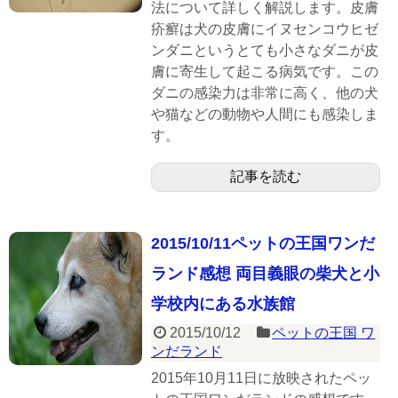
法について詳しく解説します。皮膚
疥癬は犬の皮膚にイヌセンコウヒゼ
ンダニというとても小さなダニが皮
膚に寄生して起こる病気です。この
ダニの感染力は非常に高く、他の犬
や猫などの動物や人間にも感染しま
す。
記事を読む
2015/10/11ペットの王国ワンだ
ランド感想 両目義眼の柴犬と小
学校内にある水族館
2015/10/12
ペットの王国 ワ
ンだランド
2015年10月11日に放映されたペッ