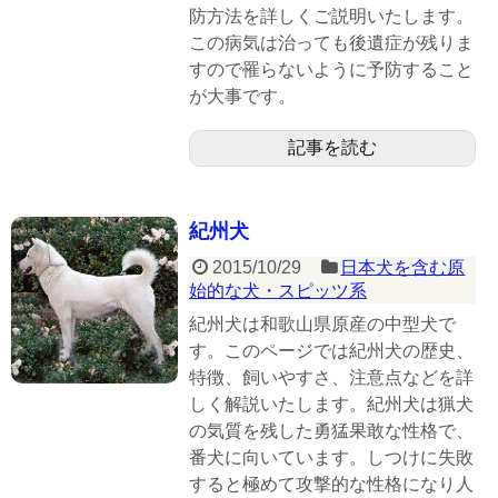
防方法を詳しくご説明いたします。
この病気は治っても後遺症が残りま
すので罹らないように予防すること
が大事です。
記事を読む
紀州犬
2015/10/29
日本犬を含む原
始的な犬・スピッツ系
紀州犬は和歌山県原産の中型犬で
す。このページでは紀州犬の歴史、
特徴、飼いやすさ、注意点などを詳
しく解説いたします。紀州犬は猟犬
の気質を残した勇猛果敢な性格で、
番犬に向いています。しつけに失敗
すると極めて攻撃的な性格になり人