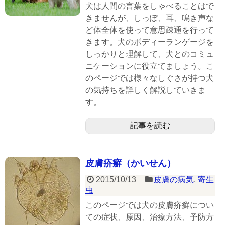
犬は人間の言葉をしゃべることはで
きませんが、しっぽ、耳、鳴き声な
ど体全体を使って意思疎通を行って
きます。犬のボディーランゲージを
しっかりと理解して、犬とのコミュ
ニケーションに役立てましょう。こ
のページでは様々なしぐさが持つ犬
の気持ちを詳しく解説していきま
す。
記事を読む
皮膚疥癬（かいせん）
2015/10/13
皮膚の病気
,
寄生
虫
このページでは犬の皮膚疥癬につい
ての症状、原因、治療方法、予防方