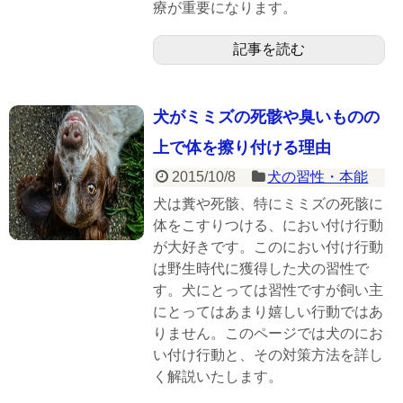
療が重要になります。
記事を読む
犬がミミズの死骸や臭いものの
上で体を擦り付ける理由
2015/10/8
犬の習性・本能
犬は糞や死骸、特にミミズの死骸に
体をこすりつける、におい付け行動
が大好きです。このにおい付け行動
は野生時代に獲得した犬の習性で
す。犬にとっては習性ですが飼い主
にとってはあまり嬉しい行動ではあ
りません。このページでは犬のにお
い付け行動と、その対策方法を詳し
く解説いたします。