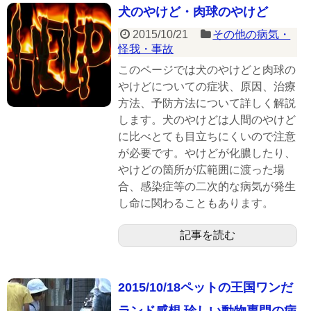
犬のやけど・肉球のやけど
2015/10/21
その他の病気・
怪我・事故
このページでは犬のやけどと肉球の
やけどについての症状、原因、治療
方法、予防方法について詳しく解説
します。犬のやけどは人間のやけど
に比べとても目立ちにくいので注意
が必要です。やけどが化膿したり、
やけどの箇所が広範囲に渡った場
合、感染症等の二次的な病気が発生
し命に関わることもあります。
記事を読む
2015/10/18ペットの王国ワンだ