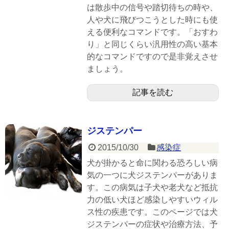
は散歩中の信号や踏切待ちの時や、
人や犬に飛びつこうとした時にも使
える便利なコマンドです。「おすわ
り」と同じくらい汎用性の高い基本
的なコマンドですので是非覚えさせ
ましょう。
記事を読む
ジステンパー
2015/10/30
感染症
犬が掛かると命に関わる恐ろしい病
気の一つに犬ジステンパーがありま
す。この病気は子犬や老犬など抵抗
力の低い犬ほど感染しやすいウィル
ス性の疾患です。このページでは犬
ジステンパーの症状や治療方法、予