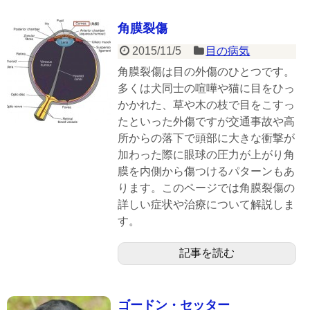
角膜裂傷
2015/11/5
目の病気
角膜裂傷は目の外傷のひとつです。
多くは犬同士の喧嘩や猫に目をひっ
かかれた、草や木の枝で目をこすっ
たといった外傷ですが交通事故や高
所からの落下で頭部に大きな衝撃が
加わった際に眼球の圧力が上がり角
膜を内側から傷つけるパターンもあ
ります。このページでは角膜裂傷の
詳しい症状や治療について解説しま
す。
記事を読む
ゴードン・セッター